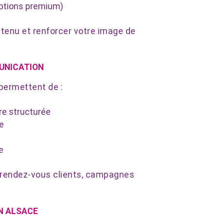
, options premium)
ntenu et renforcer votre image de
UNICATION
permettent de :
re structurée
e
e
, rendez-vous clients, campagnes
N ALSACE