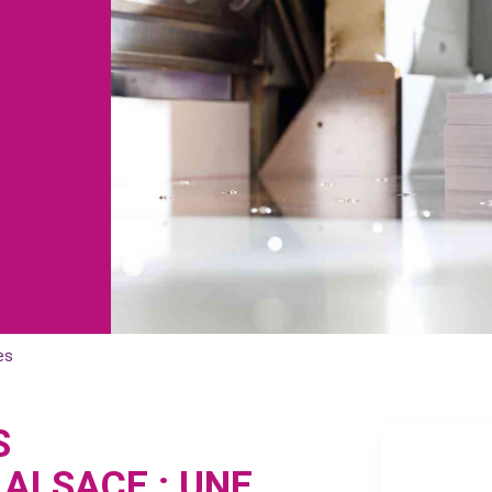
N
es
S
ALSACE : UNE