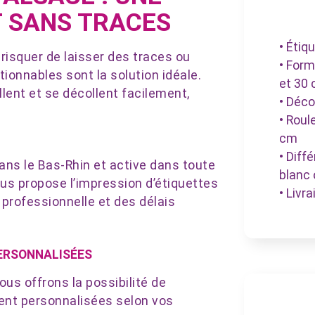
T SANS TRACES
• Étiq
risquer de laisser des traces ou
• Form
ionnables sont la solution idéale.
et 30
ollent et se décollent facilement,
• Déco
• Roul
cm
• Diff
dans le Bas-Rhin et active dans toute
blanc 
us propose l’impression d’étiquettes
• Livr
professionnelle et des délais
PERSONNALISÉES
us offrons la possibilité de
ent personnalisées selon vos